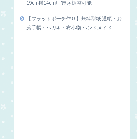
19cm横14cm用/厚さ調整可能
【フラットポーチ作り】無料型紙 通帳・お
薬手帳・ハガキ・布小物 ハンドメイド