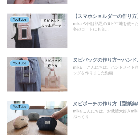
【スマホショルダーの作り方】
YouTube
mika 今回は話題のヌビ生地を使
冬のコートにも合...
ヌビバッグの作り方〜ハンド
YouTube
mika こんにちは、ハンドメイド
ッグを作りました動画...
ヌビポーチの作り方【型紙無
YouTube
mika こんにちは、お裁縫大好きm
ぷっくり...