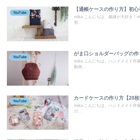
【通帳ケースの作り方】初心者
YouTube
mika こんにちは、裁縫が大好き！
初...
がま口ショルダーバッグの作
YouTube
mika こんにちは。ハンドメイド作
動画...
カードケースの作り方【20
YouTube
mika こんにちは、ハンドメイド作
の...