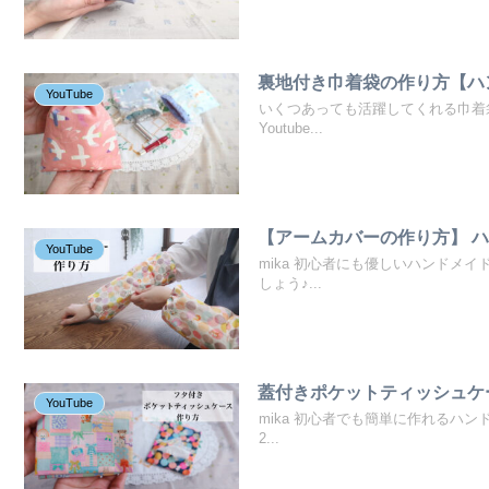
裏地付き巾着袋の作り方【ハ
YouTube
いくつあっても活躍してくれる巾着
Youtube...
【アームカバーの作り方】 
YouTube
mika 初心者にも優しいハンドメ
しょう♪...
蓋付きポケットティッシュケ
YouTube
mika 初心者でも簡単に作れるハン
2...