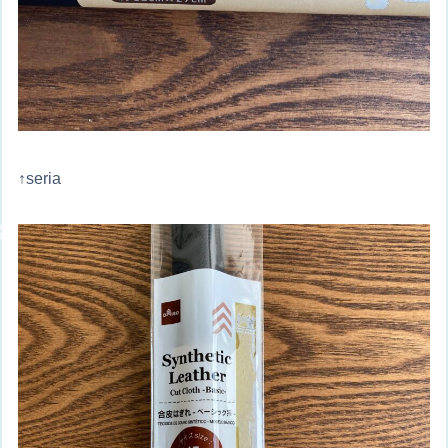
↑seria