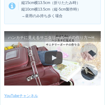
縦15cm横13.5cm（折りたたみ時）
縦10cm横13.5cm（縦-5cm製作時）
→昼用のみ持ち歩く場合
ハンカチに見えるサニタリーポーチの作り方〜How To Sew A Sanitary Poutch 〜ナプキンポーチ
YouTubeチャンネル