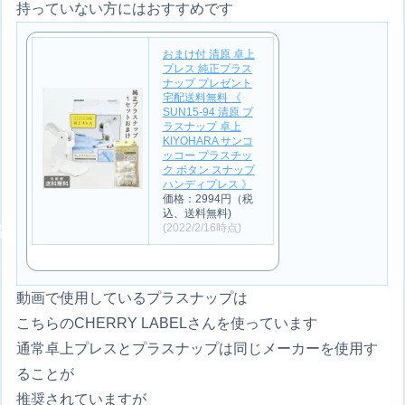
持っていない方にはおすすめです
おまけ付 清原 卓上
プレス 純正プラス
ナップ プレゼント
宅配送料無料 《
SUN15-94 清原 プ
ラスナップ 卓上
KIYOHARA サンコ
ッコー プラスチッ
ク ボタン スナップ
ハンディプレス 》
価格：2994円（税
込、送料無料)
(2022/2/16時点)
動画で使用しているプラスナップは
こちらのCHERRY LABELさんを使っています
通常卓上プレスとプラスナップは同じメーカーを使用す
ることが
推奨されていますが