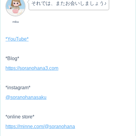
それでは、またお会いしましょう♪
mika
*YouTube*
*Blog*
https://soranohana3.com
*instagram*
@soranohanasaku
*online store*
https://minne.com/@soranohana