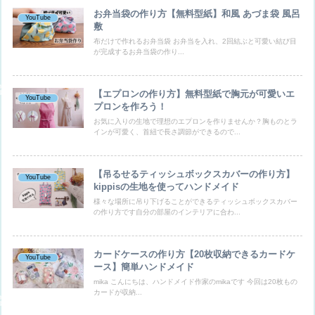
お弁当袋の作り方【無料型紙】和風 あづま袋 風呂
YouTube
敷
布だけで作れるお弁当袋 お弁当を入れ、2回結ぶと可愛い結び目
が完成するお弁当袋の作り...
【エプロンの作り方】無料型紙で胸元が可愛いエ
YouTube
プロンを作ろう！
お気に入りの生地で理想のエプロンを作りませんか？胸ものとラ
インが可愛く、首紐で長さ調節ができるので...
【吊るせるティッシュボックスカバーの作り方】
YouTube
kippisの生地を使ってハンドメイド
様々な場所に吊り下げることができるティッシュボックスカバー
の作り方です自分の部屋のインテリアに合わ...
カードケースの作り方【20枚収納できるカードケ
YouTube
ース】簡単ハンドメイド
mika こんにちは、ハンドメイド作家のmikaです 今回は20枚もの
カードが収納...