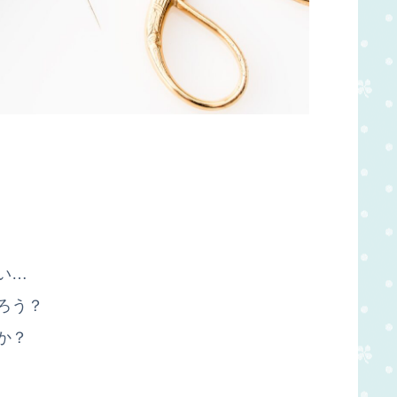
い…
ろう？
か？