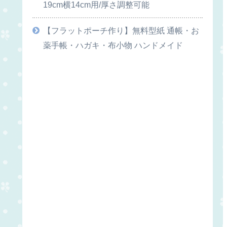
19cm横14cm用/厚さ調整可能
【フラットポーチ作り】無料型紙 通帳・お
薬手帳・ハガキ・布小物 ハンドメイド