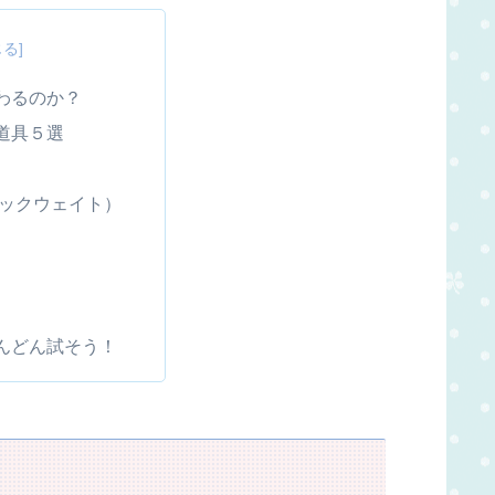
わるのか？
道具５選
ックウェイト）
んどん試そう！